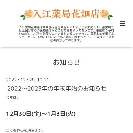
入江薬局花畑店は東京都足立区南花畑にある小さな薬局です。当薬局で
は全国どちらの医療機関からの処方箋も承っております。事前にご予約
いただければ待ち時間ゼロでお薬をお渡しできます。電子お薬手帳「ホ
ッペ」やLINE予約、FAXなどで処方箋をお寄せください！ 皆様のご来局
をお待ちしております。
お知らせ
2022
12
26 10:11
/
/
2022～2023年の年末年始のお知らせ
今年は，
12月30日(金)～1月3日(火)
までお休みを頂きます。